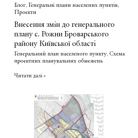
Блог
Генеральні плани населених пунктів
,
,
Проєкти
Внесення змін до генерального
плану с. Рожни Броварського
району Київської області
Генеральний план населеного пункту
Схема
,
проєктних планувальних обмежень
Внесення
Читати далі »
змін
до
генерального
плану
с.
Рожни
Броварського
району