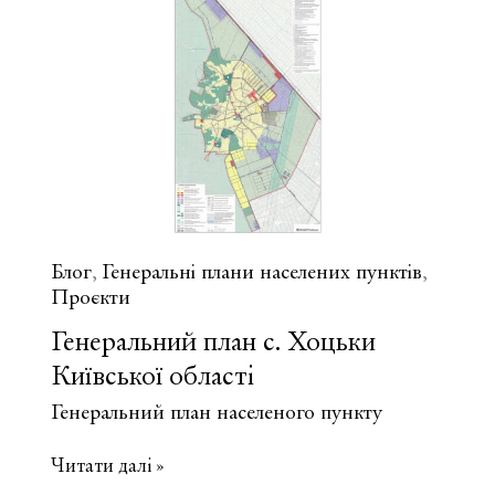
плану
с.
Квітневе
Броварського
району
Київської
області
Блог
Генеральні плани населених пунктів
,
,
Проєкти
Генеральний план с. Хоцьки
Київської області
Генеральний план населеного пункту
Генеральний
Читати далі »
план