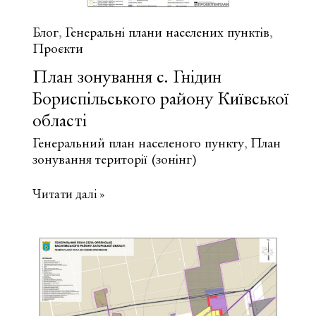
Блог
Генеральні плани населених пунктів
,
,
Проєкти
План зонування с. Гнідин
Бориспільського району Київської
області
Генеральний план населеного пункту
План
,
зонування території (зонінг)
План
Читати далі »
зонування
с.
Гнідин
Бориспільського
району
Київської
області