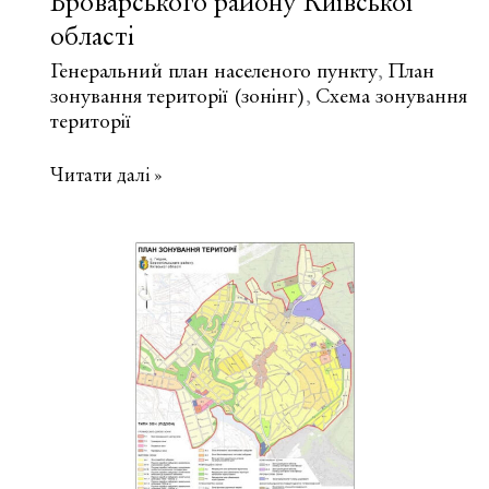
Броварського району Київської
області
Генеральний план населеного пункту
План
,
зонування території (зонінг)
Схема зонування
,
території
План
Читати далі »
зонування
території
населеного
пункту
с.
Погреби
Броварського
району
Київської
області