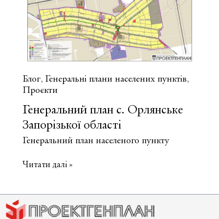
Блог
Генеральні плани населених пунктів
,
,
Проєкти
Генеральний план с. Орлянське
Запорізької області
Генеральний план населеного пункту
Генеральний
Читати далі »
план
с.
Орлянське
Запорізької