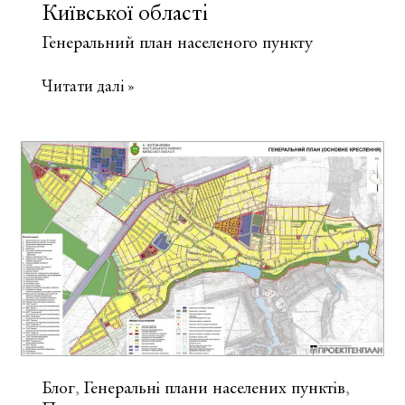
Київської області
Генеральний план населеного пункту
Генеральний
Читати далі »
план
с.
Нове
Залісся
Київської
області
Блог
Генеральні плани населених пунктів
,
,