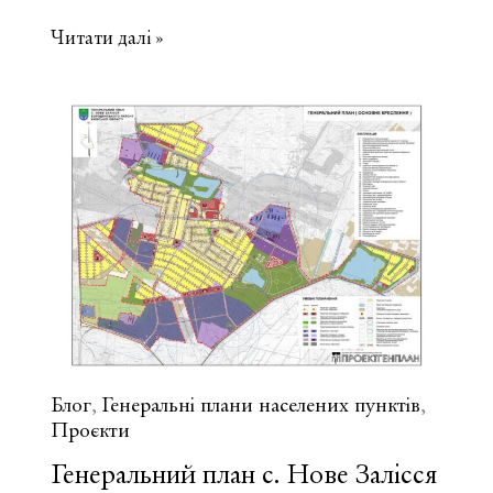
Генеральний
Читати далі »
план
с.
Велика
Солтанівка
Київської
області
Блог
Генеральні плани населених пунктів
,
,
Проєкти
Генеральний план с. Нове Залісся