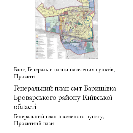
смт
Калинівка
Київської
області
Блог
Генеральні плани населених пунктів
,
,
Проєкти
Генеральний план смт Баришівка
Броварського району Київської
області
Генеральний план населеного пункту
,
Проєктний план