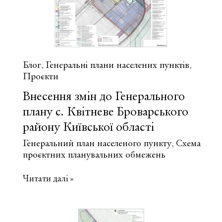
Київської
області
Блог
Генеральні плани населених пунктів
,
,
Проєкти
Внесення змін до Генерального
плану с. Квітневе Броварського
району Київської області
Генеральний план населеного пункту
Схема
,
проєктних планувальних обмежень
Внесення
Читати далі »
змін
до
Генерального