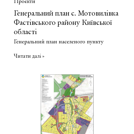
Проєкти
Генеральний план с. Мотовилівка
Фастівського району Київської
області
Генеральний план населеного пункту
Генеральний
Читати далі »
план
с.
Мотовилівка
Фастівського
району
Київської
області