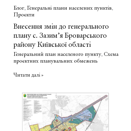
Блог
Генеральні плани населених пунктів
,
,
Проєкти
Внесення змін до генерального
плану с. Зазим’я Броварського
району Київської області
Генеральний план населеного пункту
Схема
,
проєктних планувальних обмежень
Внесення
Читати далі »
змін
до
генерального
плану
с.
Зазим’я
Броварського
району