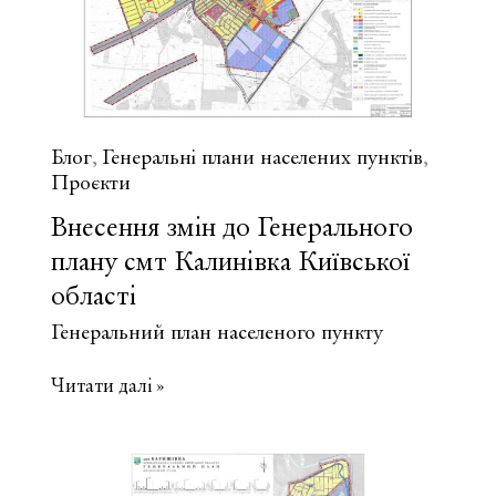
Київської
області
Блог
Генеральні плани населених пунктів
,
,
Проєкти
Внесення змін до Генерального
плану смт Калинівка Київської
області
Генеральний план населеного пункту
Внесення
Читати далі »
змін
до
Генерального
плану