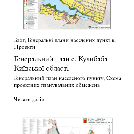
Блог
Генеральні плани населених пунктів
,
,
Проєкти
Генеральний план с. Кулибаба
Київської області
Генеральний план населеного пункту
Схема
,
проєктних планувальних обмежень
Генеральний
Читати далі »
план
с.
Кулибаба
Київської
області