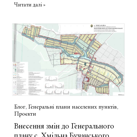
Генеральний
Читати далі »
план
смт
Баришівка
Броварського
району
Київської
області
Блог
Генеральні плани населених пунктів
,
,
Проєкти
Внесення змін до Генерального
плану с. Хмільна Бучанського