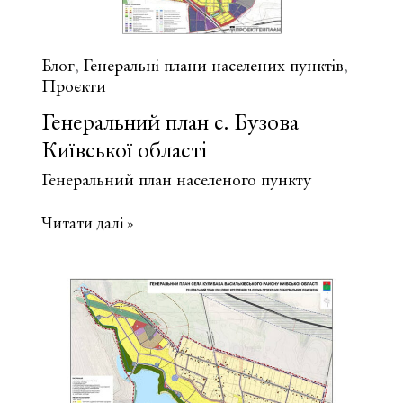
Блог
Генеральні плани населених пунктів
,
,
Проєкти
Генеральний план с. Бузова
Київської області
Генеральний план населеного пункту
Генеральний
Читати далі »
план
с.
Бузова
Київської
області