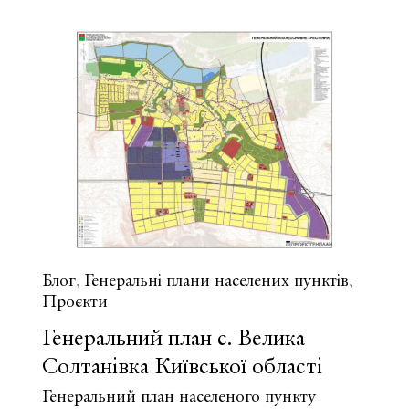
с.
Хоцьки
Київської
області
Блог
Генеральні плани населених пунктів
,
,
Проєкти
Генеральний план с. Велика
Солтанівка Київської області
Генеральний план населеного пункту