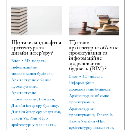
Що таке ландшафтна
Що таке
архітектура та
архітектурне об’ємне
дизайн інтер’єру?
проєктування та
інформаційне
Блог
•
3D-модель
,
моделювання
Інформаційне
будівель (BIM)?
моделювання будівель
,
Блог
•
3D-модель
,
Архітектурне об'ємне
Інформаційне
проєктування
,
моделювання будівель
,
Архітектурне
Архітектурне об'ємне
проєктування
,
Глосарій
,
проєктування
,
Дизайн інтер'єру будинку
,
Архітектурне
Дизайн інтер'єру квартири
,
проєктування
,
Глосарій
,
Закон України «Про
Закон України «Про
архітектурну діяльність»
,
архітектурну діяльність»
,