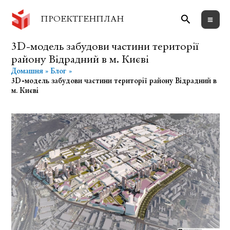
Перейти
Пошук
до
ПРОЕКТГЕНПЛАН
вмісту
3D-модель забудови частини території
району Відрадний в м. Києві
Домашня
Блог
3D-модель забудови частини території району Відрадний в
м. Києві