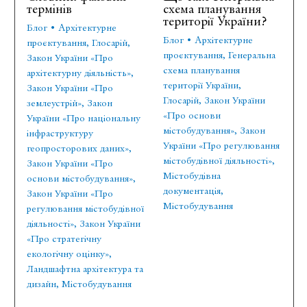
термінів
схема планування
території України?
Блог
•
Архітектурне
Блог
•
Архітектурне
проєктування
,
Глосарій
,
проєктування
,
Генеральна
Закон України «Про
схема планування
архітектурну діяльність»
,
території України
,
Закон України «Про
Глосарій
,
Закон України
землеустрій»
,
Закон
«Про основи
України «Про національну
містобудування»
,
Закон
інфраструктуру
України «Про регулювання
геопросторових даних»
,
містобудівної діяльності»
,
Закон України «Про
Містобудівна
основи містобудування»
,
документація
,
Закон України «Про
Містобудування
регулювання містобудівної
діяльності»
,
Закон України
«Про стратегічну
екологічну оцінку»
,
Ландшафтна архітектура та
дизайн
,
Містобудування