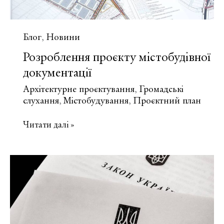
Блог
Новини
,
Розроблення проєкту містобудівної
документації
Архітектурне проєктування
Громадські
,
слухання
Містобудування
Проєктний план
,
,
Розроблення
Читати далі »
проєкту
містобудівної
документації