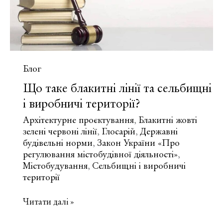
культурні
території?
Блог
Що таке блакитні лінії та сельбищні
і виробничі території?
Архітектурне проєктування
Блакитні жовті
,
зелені червоні лінії
Глосарій
Державні
,
,
будівельні норми
Закон України «Про
,
регулювання містобудівної діяльності»
,
Містобудування
Сельбищні і виробничі
,
території
Що
Читати далі »
таке