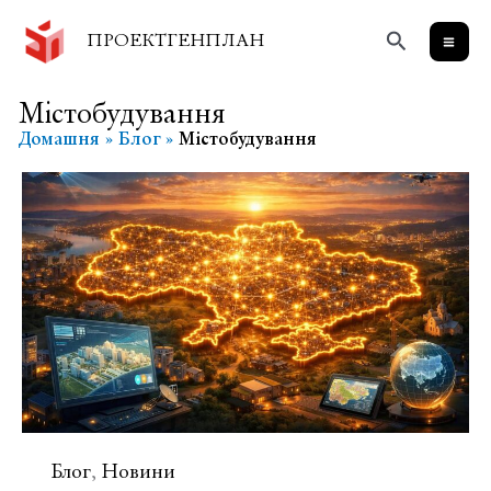
Перейти
Пошук
до
ПРОЕКТГЕНПЛАН
вмісту
Містобудування
Домашня
Блог
Містобудування
Блог
Новини
,