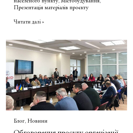
населеного пункту
Містобудування
,
,
Презентація матеріалів проєкту
Презентація
Читати далі »
матеріалів
проєкту
містобудівної
документації
с.
Хмільна
Блог
Новини
,