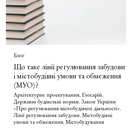
схеми
транспорту?
Блог
Що таке лінії регулювання забудови
і містобудівні умови та обмеження
(МУО)?
Архітектурне проєктування
Глосарій
,
,
Державні будівельні норми
Закон України
,
«Про регулювання містобудівної діяльності»
,
Лінії регулювання забудови
Містобудівні
,
умови та обмеження
Містобудування
,