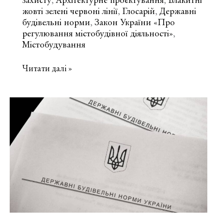
захисту
Архітектурне проєктування
Блакитні
,
,
жовті зелені червоні лінії
Глосарій
Державні
,
,
будівельні норми
Закон України «Про
,
регулювання містобудівної діяльності»
,
Містобудування
Що
Читати далі »
таке
жовті
лінії
та
інженерно-
технічні
заходи
цивільного
захисту
(ІТЗ
ЦЗ)?