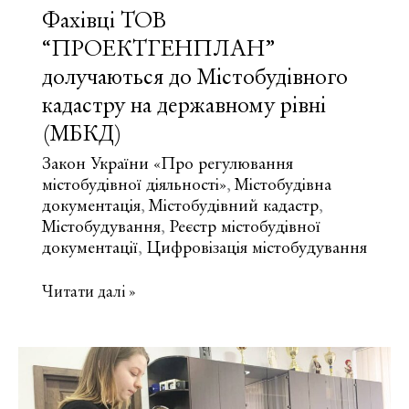
Фахівці ТОВ
“ПРОЕКТГЕНПЛАН”
долучаються до Містобудівного
кадастру на державному рівні
(МБКД)
Закон України «Про регулювання
містобудівної діяльності»
Містобудівна
,
документація
Містобудівний кадастр
,
,
Містобудування
Реєстр містобудівної
,
документації
Цифровізація містобудування
,
Фахівці
Читати далі »
ТОВ
“ПРОЕКТГЕНПЛАН”
долучаються
до
Містобудівного