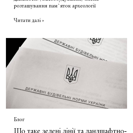
розташування пам`яток археології
Що
Читати далі »
таке
історико-
архітектурний
опорний
план
населеного
пункту?
Блог
Що таке зелені лінії та ландшафтно-