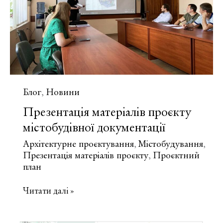
Блог
Новини
,
Презентація матеріалів проєкту
містобудівної документації
Архітектурне проєктування
Містобудування
,
,
Презентація матеріалів проєкту
Проєктний
,
план
Презентація
Читати далі »
матеріалів
проєкту