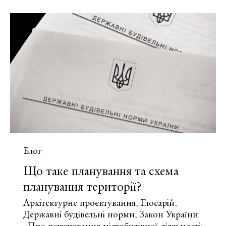
червоні
лінії
та
план
червоних
ліній
в
містобудуванні?
Блог
Що таке планування та схема
планування території?
Архітектурне проєктування
Глосарій
,
,
Державні будівельні норми
Закон України
,