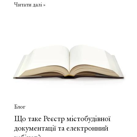
Що
Читати далі »
таке
лінії
регулювання
забудови
і
містобудівні
умови
та
обмеження
(МУО)?
Блог
Що таке Реєстр містобудівної
документації та електронний