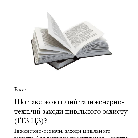
блакитні
лінії
та
сельбищні
і
виробничі
території?
Блог
Що таке жовті лінії та інженерно-
технічні заходи цивільного захисту
(ІТЗ ЦЗ)?
Інженерно-технічні заходи цивільного