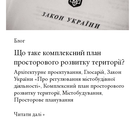
Блог
Що таке комплексний план
просторового розвитку території?
Архітектурне проєктування
Глосарій
Закон
,
,
України «Про регулювання містобудівної
діяльності»
Комплексний план просторового
,
розвитку території
Містобудування
,
,
Просторове планування
Що
Читати далі »
таке
комплексний