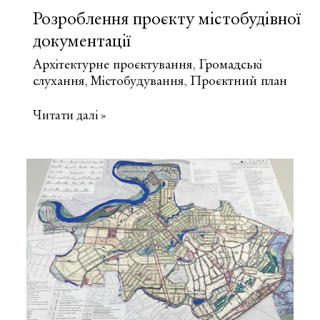
Розроблення проєкту містобудівної
документації
Архітектурне проєктування
Громадські
,
слухання
Містобудування
Проєктний план
,
,
Розроблення
Читати далі »
проєкту
містобудівної
документації