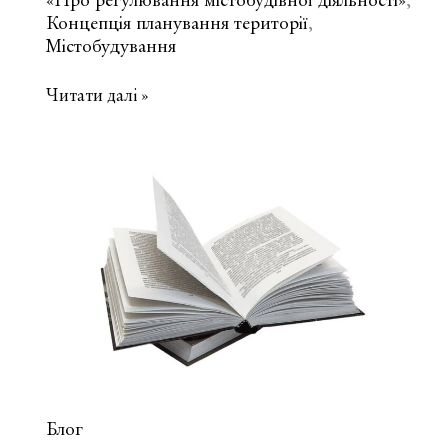
«Про регулювання містобудівної діяльності»
,
Концепція планування території
,
Містобудування
Що
Читати далі »
таке
планування
та
схема
планування
території?
Блог