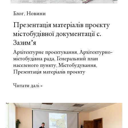
Блог
Новини
,
Презентація матеріалів проєкту
містобудівної документації с.
Зазим’я
Архітектурне проєктування
Архітектурно-
,
містобудівна рада
Генеральний план
,
населеного пункту
Містобудування
,
,
Презентація матеріалів проєкту
Презентація
Читати далі »
матеріалів
проєкту
містобудівної
документації
с.
Зазим’я