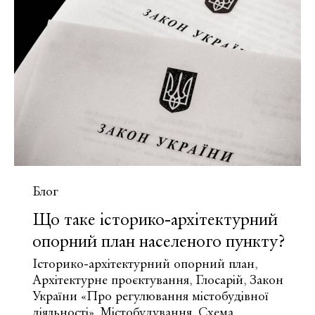
інтегрованого
розвитку
території?
Блог
Що таке історико-архітектурний
опорний план населеного пункту?
Історико-архітектурний опорний план
,
Архітектурне проєктування
Глосарій
Закон
,
,
України «Про регулювання містобудівної
діяльності»
Містобудування
Схема
,
,