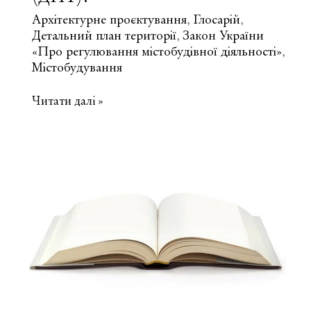
Архітектурне проєктування
Глосарій
,
,
Детальний план території
Закон України
,
«Про регулювання містобудівної діяльності»
,
Містобудування
Що
Читати далі »
таке
детальний
план
території
(ДПТ)?