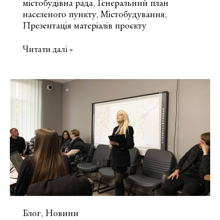
містобудівна рада
Генеральний план
,
населеного пункту
Містобудування
,
,
Презентація матеріалів проєкту
Розгляд
Читати далі »
містобудівної
документації
громад
Київської
області
Блог
Новини
,