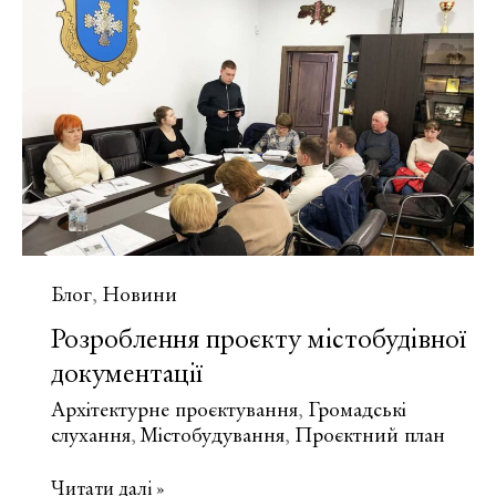
документації
Блог
Новини
,
Розроблення проєкту містобудівної
документації
Архітектурне проєктування
Громадські
,
слухання
Містобудування
Проєктний план
,
,
Розроблення
Читати далі »