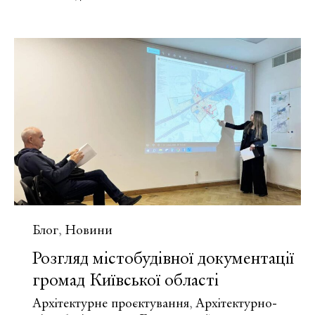
проєкту
містобудівної
документації
Блог
Новини
,
Розгляд містобудівної документації
громад Київської області
Архітектурне проєктування
Архітектурно-
,