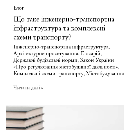
Блог
Що таке інженерно-транспортна
інфраструктура та комплексні
схеми транспорту?
Інженерно-транспортна інфраструктура
,
Архітектурне проєктування
Глосарій
,
,
Державні будівельні норми
Закон України
,
«Про регулювання містобудівної діяльності»
,
Комплексні схеми транспорту
Містобудування
,
Що
Читати далі »
таке
інженерно-
транспортна
інфраструктура
та
комплексні