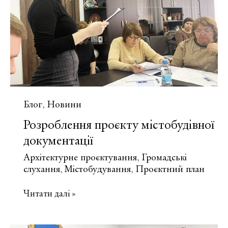
кадастру
на
державному
рівні
(МБКД)
Блог
Новини
,
Розроблення проєкту містобудівної
документації
Архітектурне проєктування
Громадські
,
слухання
Містобудування
Проєктний план
,
,
Розроблення
Читати далі »
проєкту
містобудівної