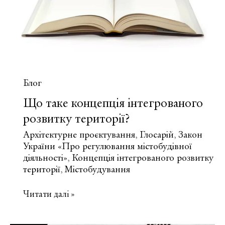
місцевості?
Блог
Що таке концепція інтегрованого
розвитку території?
Архітектурне проєктування
Глосарій
Закон
,
,
України «Про регулювання містобудівної
діяльності»
Концепція інтегрованого розвитку
,
території
Містобудування
,
Що
Читати далі »
таке
концепція