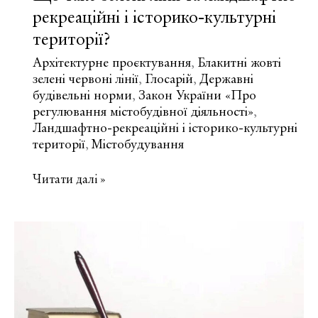
рекреаційні і історико-культурні
території?
Архітектурне проєктування
Блакитні жовті
,
зелені червоні лінії
Глосарій
Державні
,
,
будівельні норми
Закон України «Про
,
регулювання містобудівної діяльності»
,
Ландшафтно-рекреаційні і історико-культурні
території
Містобудування
,
Що
Читати далі »
таке
зелені
лінії
та
ландшафтно-
рекреаційні
і
історико-