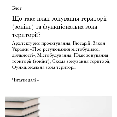
Блог
Що таке план зонування території
(зонінг) та функціональна зона
території?
Архітектурне проєктування
Глосарій
Закон
,
,
України «Про регулювання містобудівної
діяльності»
Містобудування
План зонування
,
,
території (зонінг)
Схема зонування території
,
,
Функціональна зона території
Що
Читати далі »
таке
план
зонування
території
(зонінг)
та