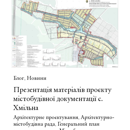
містобудівної
документації
Блог
Новини
,
Презентація матеріалів проєкту
містобудівної документації с.
Хмільна
Архітектурне проєктування
Архітектурно-
,
містобудівна рада
Генеральний план
,