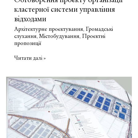
Обговорення проєкту організації
кластерної системи управління
відходами
Архітектурне проєктування
Громадські
,
слухання
Містобудування
Проєктні
,
,
пропозиції
Обговорення
Читати далі »
проєкту
організації
кластерної
системи
управління
відходами