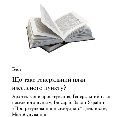
план
просторового
розвитку
території?
Блог
Що таке генеральний план
населеного пункту?
Архітектурне проєктування
Генеральний план
,
населеного пункту
Глосарій
Закон України
,
,
«Про регулювання містобудівної діяльності»
,
Містобудування