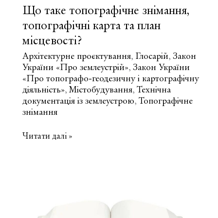
Що таке топографічне знімання,
топографічні карта та план
місцевості?
Архітектурне проєктування
Глосарій
Закон
,
,
України «Про землеустрій»
Закон України
,
«Про топографо-геодезичну і картографічну
діяльність»
Містобудування
Технічна
,
,
документація із землеустрою
Топографічне
,
знімання
Що
Читати далі »
таке
топографічне
знімання,
топографічні
карта
та
план