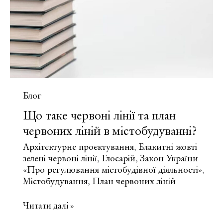
функціональна
зона
території?
Блог
Що таке червоні лінії та план
червоних ліній в містобудуванні?
Архітектурне проєктування
Блакитні жовті
,
зелені червоні лінії
Глосарій
Закон України
,
,
«Про регулювання містобудівної діяльності»
,
Містобудування
План червоних ліній
,
Що
Читати далі »
таке