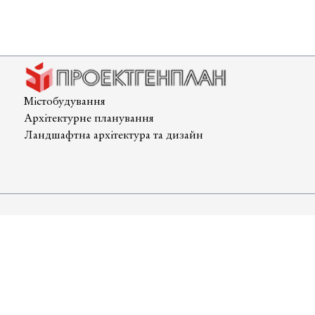
регулюв
забудов
і
містобуд
умови
та
Містобудування
обмеже
Архітектурне планування
(МУО)?
Ландшафтна архітектура та дизайн