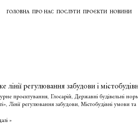
ГОЛОВНА
ПРО НАС
ПОСЛУГИ
ПРОЄКТИ
НОВИНИ
е лінії регулювання забудови і містобуді
турне проєктування
,
Глосарій
,
Державні будівельні нор
ті»
,
Лінії регулювання забудови
,
Містобудівні умови т
алі »