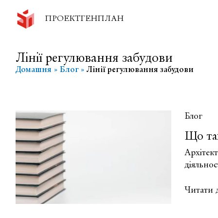
Перейти
до
ПРОЕКТГЕНПЛАН
вмісту
Лінії регулювання забудови
Домашня
Блог
Лінії регулювання забудови
Блог
Що так
Архітек
діяльнос
Що
Читати д
таке
лінії