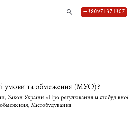
Пошук
+380971371307
вні умови та обмеження (МУО)?
ми
,
Закон України «Про регулювання містобудівної
а обмеження
,
Містобудування