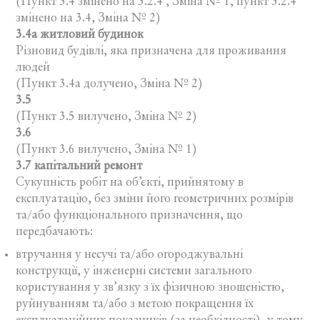
(Пункт 3.4 змінено на 3.2.4 , Зміна № 1, пункт 3.2.4
змінено на 3.4, Зміна № 2)
3.4а житловий будинок
Різновид будівлі, яка призначена для проживання
людей
(Пункт 3.4а долучено, Зміна № 2)
3.5
(Пункт 3.5 вилучено, Зміна № 2)
3.6
(Пункт 3.6 вилучено, Зміна № 1)
3.7 капітальний ремонт
Сукупність робіт на об’єкті, прийнятому в
експлуатацію, без зміни його геометричних розмірів
та/або функціонального призначення, що
передбачають:
втручання у несучі та/або огороджувальні
конструкції, у інженерні системи загального
користування у зв’язку з їх фізичною зношеністю,
руйнуванням та/або з метою покращення їх