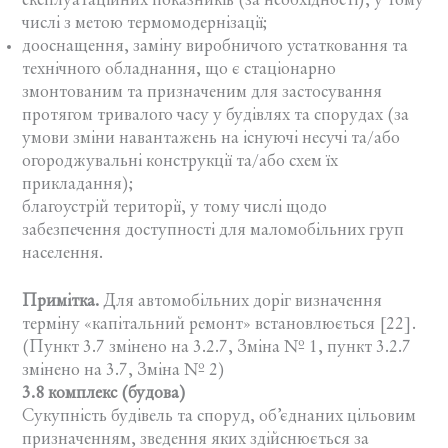
експлуатаційних показників (за необхідності), у тому
числі з метою термомодернізації;
дооснащення, заміну виробничого устатковання та
технічного обладнання, що є стаціонарно
змонтованим та призначеним для застосування
протягом тривалого часу у будівлях та спорудах (за
умови зміни навантажень на існуючі несучі та/або
огороджувальні конструкції та/або схем їх
прикладання);
благоустрій території, у тому числі щодо
забезпечення доступності для маломобільних груп
населення.
Примітка.
Для автомобільних доріг визначення
терміну «капітальний ремонт» встановлюється [22].
(Пункт 3.7 змінено на 3.2.7, Зміна № 1, пункт 3.2.7
змінено на 3.7, Зміна № 2)
3.8 комплекс (будова)
Сукупність будівель та споруд, об’єднаних цільовим
призначенням, зведення яких здійснюється за