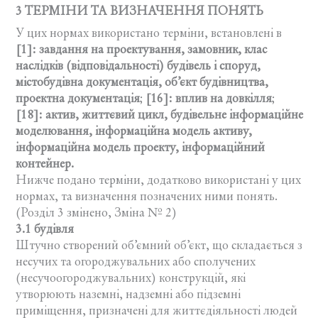
3 ТЕРМІНИ ТА ВИЗНАЧЕННЯ ПОНЯТЬ
У цих нормах використано терміни, встановлені в
[1]: завдання на проектування, замовник, клас
наслідків (відповідальності) будівель і споруд,
містобудівна документація, об’єкт будівництва,
проектна документація
;
[16]: вплив на довкілля
;
[18]: актив, життєвий цикл, будівельне інформаційне
моделювання, інформаційна модель активу,
інформаційна модель проекту, інформаційний
контейнер.
Нижче подано терміни, додатково використані у цих
нормах, та визначення позначених ними понять.
(Розділ 3 змінено, Зміна № 2)
3.1 будівля
Штучно створений об’ємний об’єкт, що складається з
несучих та огороджувальних або сполучених
(несучоогороджувальних) конструкцій, які
утворюють наземні, надземні або підземні
приміщення, призначені для життєдіяльності людей