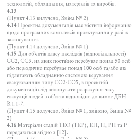
технологій, обладнання, матеріалів та виробів.
4.13
(Пункт 4.13 вилучено, Зміна № 2)
4.14
Проектна документація має містити інформацію
щодо програмних комплексів проектування у разі їх
застосування.
(Пункт 4.14 долучено, Зміна № 1).
4.15
Для об’єктів класу наслідків (відповідальності)
СС2, СС3, на яких постійно перебуває понад 50 осіб
або періодично перебуває понад 100 осіб та/або які
підлягають обладнанню системою керування
евакуюванням типу СО2-СО5, в проектній
документації слід виконувати розрахунок часу
евакуації людей з об’єкта відповідно до вимог ДБН
В.1.1-7.
(Пункт 4.15 долучено, Зміна № 1, змінено, Зміна №
2)
4.16
Матеріали стадій ТЕО (ТЕР), ЕП, П, РП та Р
передаються згідно з [12].