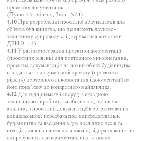
комплексів мають бути відображені у всіх розділах
проектної документації.
(Пункт 4.9 змінено, Зміна № 1)
4.10
При розробленні проектної документації для
об’єктів будівництва, що підлягають науково-
технічному супроводу слід керуватися вимогами
ДБН В. 1.25.
4.11
У разі застосування проектної документації
(проектних рішень) для повторного використання,
проектна документація на новий об’єкт будівництва
складається з документації проекту (проектних
рішень) повторного використання і документації на
його прив’язку до конкретного майданчика.
4.12
Для підприємств і споруд із складною
технологією виробництва або такою, що не має
аналога, в проектній документації в обґрунтованих
випадках може передбачатись випереджувальне
будівництво та введення в дію дослідних цехів та
стендів для виконання досліджень, відпрацювання та
випробування експериментальних та нових