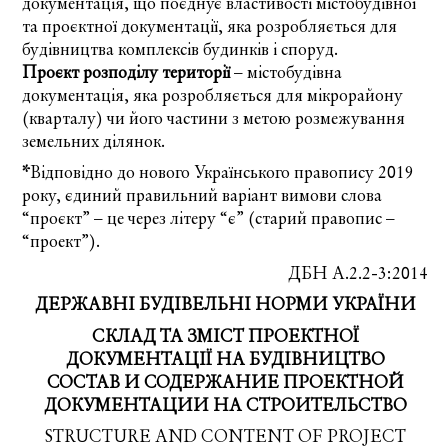
документація, що поєднує властивості містобудівної
та проєктної документації, яка розробляється для
будівництва комплексів будинків і споруд.
Проєкт розподілу території
– містобудівна
документація, яка розробляється для мікрорайону
(кварталу) чи його частини з метою розмежування
земельних ділянок.
*
Відповідно до нового Українського правопису 2019
року, єдиний правильний варіант вимови слова
“проєкт” – це через літеру “є” (старий правопис –
“проект”).
ДБН А.2.2-3:2014
ДЕРЖАВНІ БУДІВЕЛЬНІ НОРМИ УКРАЇНИ
СКЛАД ТА ЗМІСТ ПРОЕКТНОЇ
ДОКУМЕНТАЦІЇ НА БУДІВНИЦТВО
СОСТАВ И СОДЕРЖАНИЕ ПРОЕКТНОЙ
ДОКУМЕНТАЦИИ НА СТРОИТЕЛЬСТВО
STRUCTURE AND CONTENT OF PROJECT