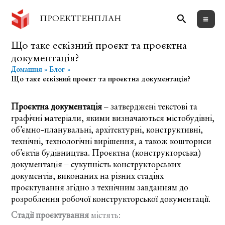
Перейти
Пошук
до
ПРОЕКТГЕНПЛАН
вмісту
Що таке ескізний проєкт та проєктна
документація?
Домашня
Блог
Що таке ескізний проєкт та проєктна документація?
Проєктна документація
– затверджені текстові та
графічні матеріали, якими визначаються містобудівні,
об’ємно-планувальні, архітектурні, конструктивні,
технічні, технологічні вирішення, а також кошториси
об’єктів будівництва. Проєктна (конструкторська)
документація – сукупність конструкторських
документів, виконаних на різних стадіях
проєктування згідно з технічним завданням до
розроблення робочої конструкторської документації.
Стадії проєктування
містять: