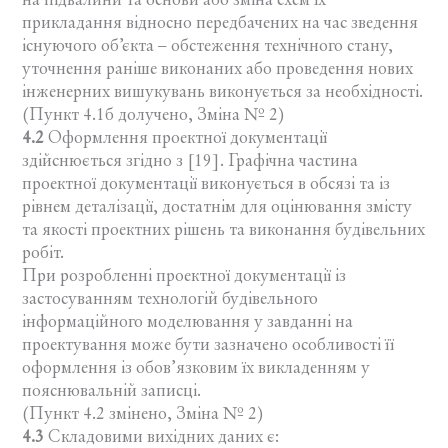
на підвалини та основи або зміна схем їх
прикладання відносно передбачених на час зведення
існуючого об’єкта – обстеження технічного стану,
уточнення раніше виконаних або проведення нових
інженерних вишукувань виконується за необхідності.
(Пункт 4.1б долучено, Зміна № 2)
4.2
Оформлення проектної документації
здійснюється згідно з [19]. Графічна частина
проектної документації виконується в обсязі та із
рівнем деталізації, достатнім для оцінювання змісту
та якості проектних рішень та виконання будівельних
робіт.
При розробленні проектної документації із
застосуванням технологій будівельного
інформаційного моделювання у завданні на
проектування може бути зазначено особливості її
оформлення із обов’язковим їх викладенням у
пояснювальній записці.
(Пункт 4.2 змінено, Зміна № 2)
4.3
Складовими вихідних даних є: