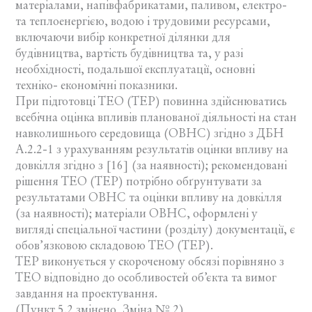
матеріалами, напівфабрикатами, паливом, електро-
та теплоенергією, водою і трудовими ресурсами,
включаючи вибір конкретної ділянки для
будівництва, вартість будівництва та, у разі
необхідності, подальшої експлуатації, основні
техніко- економічні показники.
При підготовці ТЕО (ТЕР) повинна здійснюватись
всебічна оцінка впливів планованої діяльності на стан
навколишнього середовища (ОВНС) згідно з ДБН
А.2.2-1 з урахуванням результатів оцінки впливу на
довкілля згідно з [16] (за наявності); рекомендовані
рішення ТЕО (ТЕР) потрібно обґрунтувати за
результатами ОВНС та оцінки впливу на довкілля
(за наявності); матеріали ОВНС, оформлені у
вигляді спеціальної частини (розділу) документації, є
обов’язковою складовою ТЕО (ТЕР).
ТЕР виконується у скороченому обсязі порівняно з
ТЕО відповідно до особливостей об’єкта та вимог
завдання на проектування.
(Пункт 5.2 змінено, Зміна № 2)