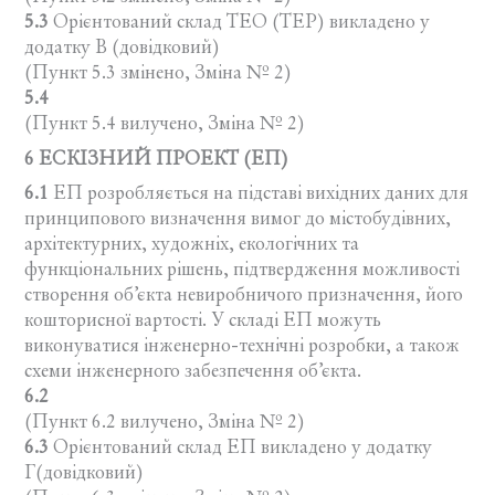
5.3
Орієнтований склад ТЕО (ТЕР) викладено у
додатку В (довідковий)
(Пункт 5.3 змінено, Зміна № 2)
5.4
(Пункт 5.4 вилучено, Зміна № 2)
6 ЕСКІЗНИЙ ПРОЕКТ (ЕП)
6.1
ЕП розробляється на підставі вихідних даних для
принципового визначення вимог до містобудівних,
архітектурних, художніх, екологічних та
функціональних рішень, підтвердження можливості
створення об’єкта невиробничого призначення, його
кошторисної вартості. У складі ЕП можуть
виконуватися інженерно-технічні розробки, а також
схеми інженерного забезпечення об’єкта.
6.2
(Пункт 6.2 вилучено, Зміна № 2)
6.3
Орієнтований склад ЕП викладено у додатку
Г(довідковий)