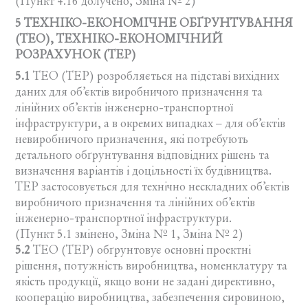
(Пункт 4.16 долучено, Зміна № 2)
5 ТЕХНІКО-ЕКОНОМІЧНЕ ОБҐРУНТУВАННЯ
(ТЕО), ТЕХНІКО-ЕКОНОМІЧНИЙ
РОЗРАХУНОК (ТЕР)
5.1
ТЕО (ТЕР) розробляється на підставі вихідних
даних для об’єктів виробничого призначення та
лінійних об’єктів інженерно-транспортної
інфраструктури, а в окремих випадках – для об’єктів
невиробничого призначення, які потребують
детального обґрунтування відповідних рішень та
визначення варіантів і доцільності їх будівництва.
ТЕР застосовується для технічно нескладних об’єктів
виробничого призначення та лінійних об’єктів
інженерно-транспортної інфраструктури.
(Пункт 5.1 змінено, Зміна № 1, Зміна № 2)
5.2
ТЕО (ТЕР) обґрунтовує основні проектні
рішення, потужність виробництва, номенклатуру та
якість продукції, якщо вони не задані директивно,
кооперацію виробництва, забезпечення сировиною,