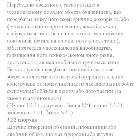
Перебудова введеного в експлуатацію в
установленому порядку об’єкта будівництва, що
передбачає зміну його геометричних розмірів та/або
функціонального призначення, внаслідок чого
відбувається зміна основних техніко-економічних
показників (загальна площа, потужність тощо),
забезпечується удосконалення виробництва,
підвищення його техніко-економічного рівня,
доступність для маломобільних груп населення
Реконструкція передбачає повне або часткове
збереження елементів несучих і огороджувальних
конструкцій та призупинення на час виконання робіт
експлуатації об’єкта в цілому або його частин (за
умови їх автономності)
(Пункт 3.2.21 долучено , Зміна №1, пункт 3.2.21
змінено на 3.21, Зміна № 2)
3.22 споруда
Штучно створений об’ємний, площинний або
лінійний об’єкт, що має природні або штучні