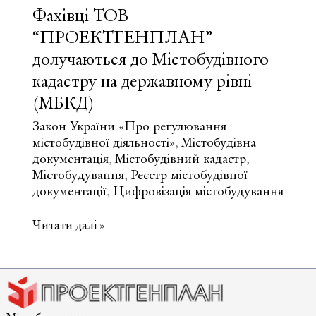
Фахівці ТОВ
“ПРОЕКТГЕНПЛАН”
долучаються до Містобудівного
кадастру на державному рівні
(МБКД)
Закон України «Про регулювання
містобудівної діяльності»
Містобудівна
,
документація
Містобудівний кадастр
,
,
Містобудування
Реєстр містобудівної
,
документації
Цифровізація містобудування
,
Фахівці
Читати далі »
ТОВ
“ПРОЕКТГЕНПЛАН”
долучаються
до
Містобудівного