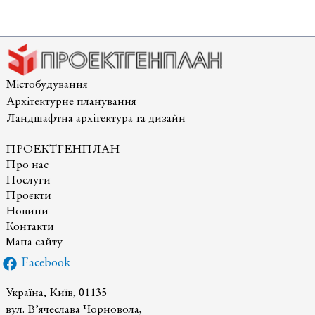
збереження
та
реабілітації
історичного
середовища
Містобудування
“Київ
Архітектурне планування
Самобутній”
Ландшафтна архітектура та дизайн
на
Подолі
ПРОЕКТГЕНПЛАН
та
Про нас
Дніпровських
Послуги
схилах
Проєкти
Новини
Контакти
Мапа сайту
Facebook
Україна, Київ, 01135
вул. В’ячеслава Чорновола,