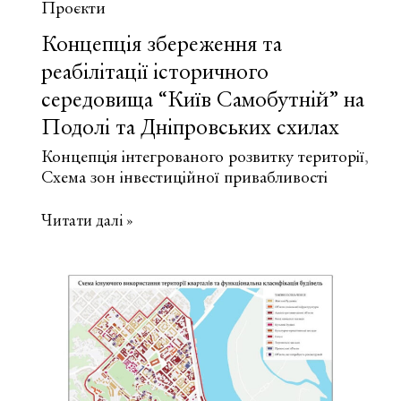
Проєкти
Концепція збереження та
реабілітації історичного
середовища “Київ Самобутній” на
Подолі та Дніпровських схилах
Концепція інтегрованого розвитку території
,
Схема зон інвестиційної привабливості
Концепція
Читати далі »
збереження
та
реабілітації
історичного
середовища
“Київ
Самобутній”
на