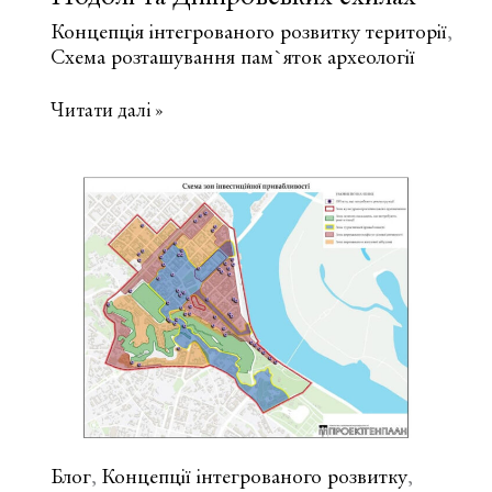
Концепція інтегрованого розвитку території
,
Схема розташування пам`яток археології
Концепція
Читати далі »
збереження
та
реабілітації
історичного
середовища
“Київ
Самобутній”
на
Подолі
та
Дніпровських
схилах
Блог
Концепції інтегрованого розвитку
,
,