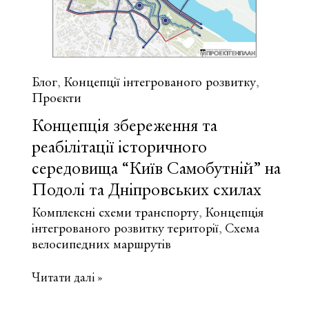
Блог
Концепції інтегрованого розвитку
,
,
Проєкти
Концепція збереження та
реабілітації історичного
середовища “Київ Самобутній” на
Подолі та Дніпровських схилах
Комплексні схеми транспорту
Концепція
,
інтегрованого розвитку території
Схема
,
велосипедних маршрутів
Концепція
Читати далі »
збереження