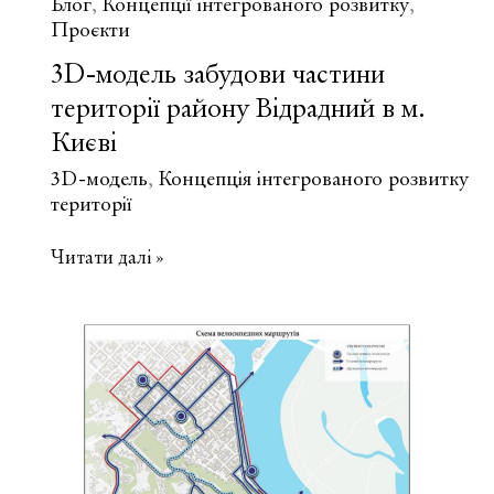
Блог
Концепції інтегрованого розвитку
,
,
Проєкти
3D-модель забудови частини
території району Відрадний в м.
Києві
3D-модель
Концепція інтегрованого розвитку
,
території
3D-
Читати далі »
модель
забудови
частини
території
району
Відрадний
в
м.
Києві