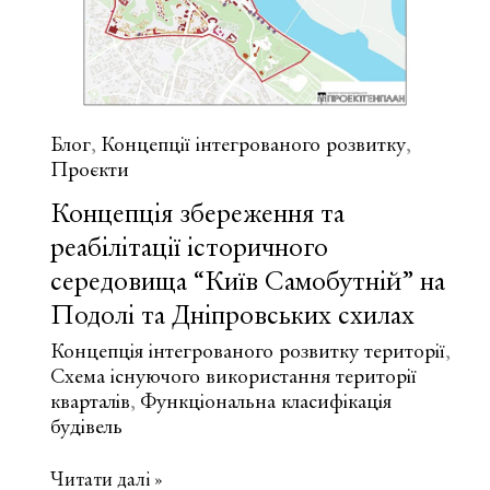
Подолі
та
Дніпровських
схилах
Блог
Концепції інтегрованого розвитку
,
,
Проєкти
Концепція збереження та
реабілітації історичного
середовища “Київ Самобутній” на
Подолі та Дніпровських схилах
Концепція інтегрованого розвитку території
,
Схема існуючого використання території
кварталів
Функціональна класифікація
,
будівель
Концепція
Читати далі »