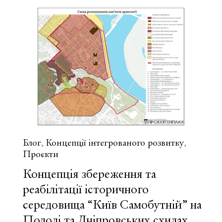
та
реабілітації
історичного
середовища
“Київ
Самобутній”
на
Подолі
та
Дніпровських
схилах
Блог
Концепції інтегрованого розвитку
,
,
Проєкти
Концепція збереження та
реабілітації історичного
середовища “Київ Самобутній” на
Подолі та Дніпровських схилах