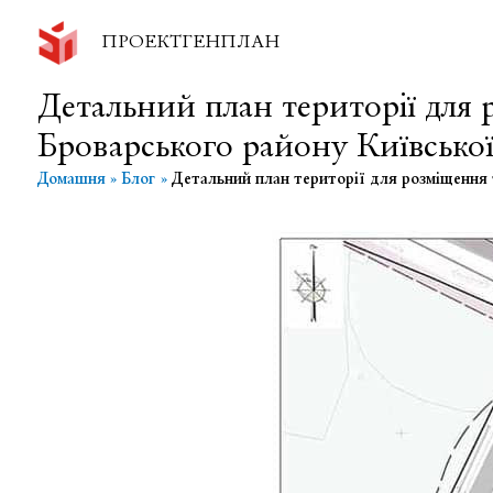
Перейти
до
ПРОЕКТГЕНПЛАН
вмісту
Детальний план території для 
Броварського району Київської
Домашня
Блог
Детальний план території для розміщення 