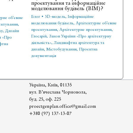
проєктування та інформаційне
моделювання будівель (BIM)?
Блог
•
3D-модель
,
Інформаційне
урне об'ємне
моделювання будівель
,
Архітектурне об'ємне
єктування
,
проєктування
,
Архітектурне проєктування
,
ку
,
Дизайн
Глосарій
,
Закон України «Про архітектурну
и «Про
діяльність»
,
Ландшафтна архітектура та
фтна
дизайн
,
Містобудування
,
Проєктна
документація
Україна, Київ, 01135
вул. В’ячеслава Чорновола,
буд. 25, оф. 225
proectgenplan.office@gmail.com
+380 (97) 137-13-07