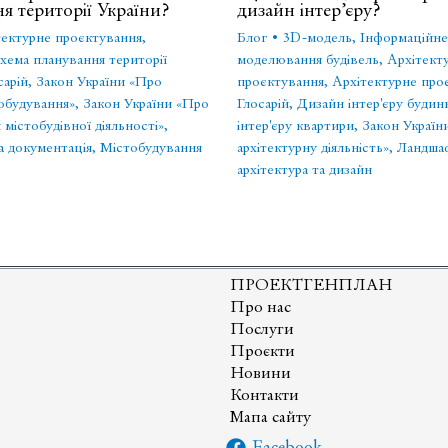
я території України?
дизайн інтер’єру?
тектурне проєктування
,
Блог
•
3D-модель
,
Інформаційне
схема планування території
моделювання будівель
,
Архітект
сарій
,
Закон України «Про
проєктування
,
Архітектурне про
обудування»
,
Закон України «Про
Глосарій
,
Дизайн інтер'єру будин
містобудівної діяльності»
,
інтер'єру квартири
,
Закон Україн
а документація
,
Містобудування
архітектурну діяльність»
,
Ландша
архітектура та дизайн
ПРОЕКТГЕНПЛАН
Про нас
Послуги
Проєкти
Новини
Контакти
Мапа сайту