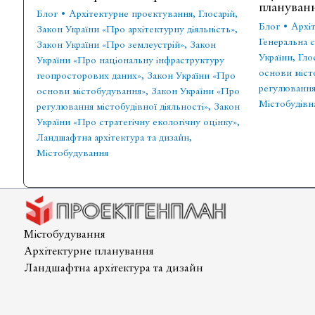
плануванн
Блог
•
Архітектурне проєктування
,
Глосарій
,
Блог
•
Архі
Закон України «Про архітектурну діяльність»
,
Генеральна 
Закон України «Про землеустрій»
,
Закон
України
,
Гло
України «Про національну інфраструктуру
основи міст
геопросторових даних»
,
Закон України «Про
регулювання 
основи містобудування»
,
Закон України «Про
Містобудівн
регулювання містобудівної діяльності»
,
Закон
України «Про стратегічну екологічну оцінку»
,
Ландшафтна архітектура та дизайн
,
Містобудування
Містобудування
Архітектурне планування
Ландшафтна архітектура та дизайн