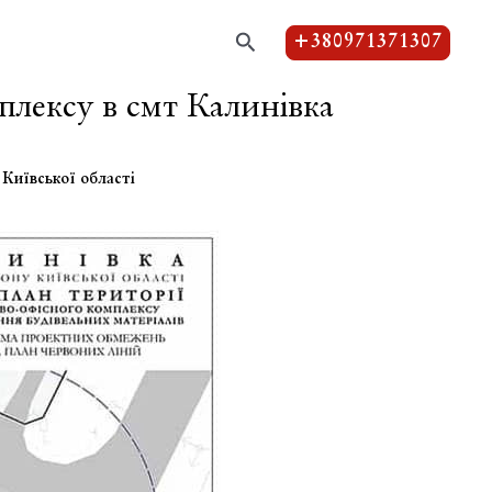
Пошук
+380971371307
плексу в смт Калинівка
 Київської області