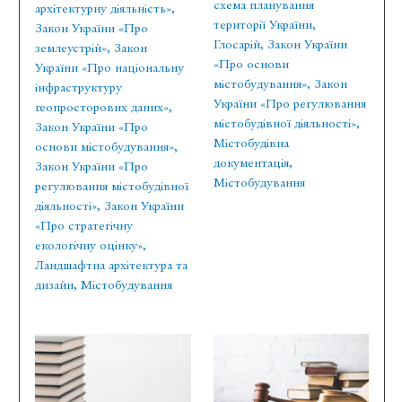
схема планування
архітектурну діяльність»
,
території України
,
Закон України «Про
Глосарій
,
Закон України
землеустрій»
,
Закон
«Про основи
України «Про національну
містобудування»
,
Закон
інфраструктуру
України «Про регулювання
геопросторових даних»
,
містобудівної діяльності»
,
Закон України «Про
Містобудівна
основи містобудування»
,
документація
,
Закон України «Про
Містобудування
регулювання містобудівної
діяльності»
,
Закон України
«Про стратегічну
екологічну оцінку»
,
Ландшафтна архітектура та
дизайн
,
Містобудування