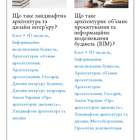
Що таке ландшафтна
Що таке
архітектура та
архітектурне об’ємне
дизайн інтер’єру?
проєктування та
інформаційне
Блог
•
3D-модель
,
моделювання
Інформаційне
будівель (BIM)?
моделювання будівель
,
Блог
•
3D-модель
,
Архітектурне об'ємне
Інформаційне
проєктування
,
моделювання будівель
,
Архітектурне
Архітектурне об'ємне
проєктування
,
Глосарій
,
проєктування
,
Дизайн інтер'єру будинку
,
Архітектурне
Дизайн інтер'єру квартири
,
проєктування
,
Глосарій
,
Закон України «Про
Закон України «Про
архітектурну діяльність»
,
архітектурну діяльність»
,
Ландшафтна архітектура та
Ландшафтна архітектура та
дизайн
дизайн
,
Містобудування
,
Проєктна документація