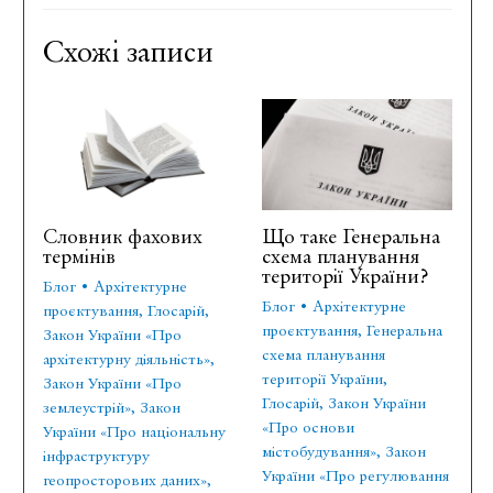
Схожі записи
Словник фахових
Що таке Генеральна
термінів
схема планування
території України?
Блог
•
Архітектурне
Блог
•
Архітектурне
проєктування
,
Глосарій
,
проєктування
,
Генеральна
Закон України «Про
схема планування
архітектурну діяльність»
,
території України
,
Закон України «Про
Глосарій
,
Закон України
землеустрій»
,
Закон
«Про основи
України «Про національну
містобудування»
,
Закон
інфраструктуру
України «Про регулювання
геопросторових даних»
,