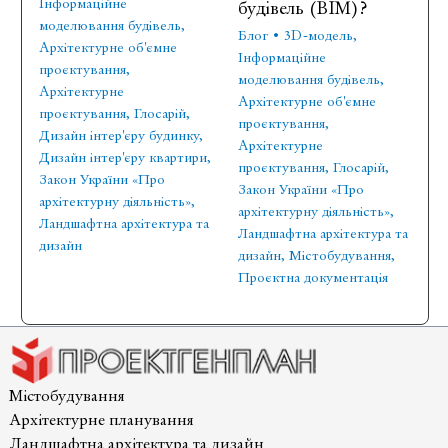
Інформаційне
будівель (BIM)?
моделювання будівель
,
Блог
•
3D-модель
,
Архітектурне об'ємне
Інформаційне
проєктування
,
моделювання будівель
,
Архітектурне
Архітектурне об'ємне
проєктування
,
Глосарій
,
проєктування
,
Дизайн інтер'єру будинку
,
Архітектурне
Дизайн інтер'єру квартири
,
проєктування
,
Глосарій
,
Закон України «Про
Закон України «Про
архітектурну діяльність»
,
архітектурну діяльність»
,
Ландшафтна архітектура та
Ландшафтна архітектура та
дизайн
дизайн
,
Містобудування
,
Проєктна документація
Містобудування
Архітектурне планування
Ландшафтна архітектура та дизайн