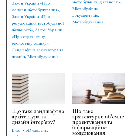
містобудівної діяльності»
,
Закон України «Про
Містобудівна
основи містобудування»
,
документація
,
Закон України «Про
Містобудування
регулювання містобудівної
діяльності»
,
Закон України
«Про стратегічну
екологічну оцінку»
,
Ландшафтна архітектура та
дизайн
,
Містобудування
Що таке ландшафтна
Що таке
архітектура та
архітектурне об’ємне
дизайн інтер’єру?
проєктування та
інформаційне
Блог
•
3D-модель
,
моделювання