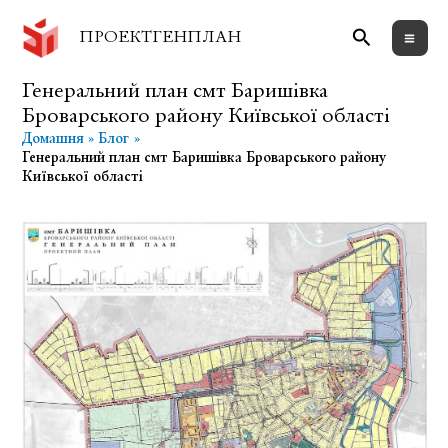
Перейти
Пошук
до
ПРОЕКТГЕНПЛАН
вмісту
Генеральний план смт Баришівка
Броварського району Київської області
Домашня
Блог
Генеральний план смт Баришівка Броварського району
Київської області