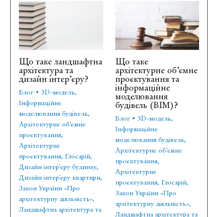
Що таке ландшафтна
Що таке
архітектура та
архітектурне об’ємне
дизайн інтер’єру?
проєктування та
інформаційне
Блог
•
3D-модель
,
моделювання
Інформаційне
будівель (BIM)?
моделювання будівель
,
Блог
•
3D-модель
,
Архітектурне об'ємне
Інформаційне
проєктування
,
моделювання будівель
,
Архітектурне
Архітектурне об'ємне
проєктування
,
Глосарій
,
проєктування
,
Дизайн інтер'єру будинку
,
Архітектурне
Дизайн інтер'єру квартири
,
проєктування
,
Глосарій
,
Закон України «Про
Закон України «Про
архітектурну діяльність»
,
архітектурну діяльність»
,
Ландшафтна архітектура та
Ландшафтна архітектура та