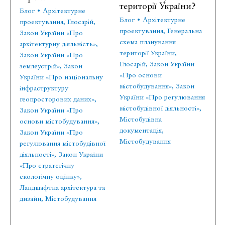
території України?
Блог
•
Архітектурне
Блог
•
Архітектурне
проєктування
,
Глосарій
,
проєктування
,
Генеральна
Закон України «Про
схема планування
архітектурну діяльність»
,
території України
,
Закон України «Про
Глосарій
,
Закон України
землеустрій»
,
Закон
«Про основи
України «Про національну
містобудування»
,
Закон
інфраструктуру
України «Про регулювання
геопросторових даних»
,
містобудівної діяльності»
,
Закон України «Про
Містобудівна
основи містобудування»
,
документація
,
Закон України «Про
Містобудування
регулювання містобудівної
діяльності»
,
Закон України
«Про стратегічну
екологічну оцінку»
,
Ландшафтна архітектура та
дизайн
,
Містобудування