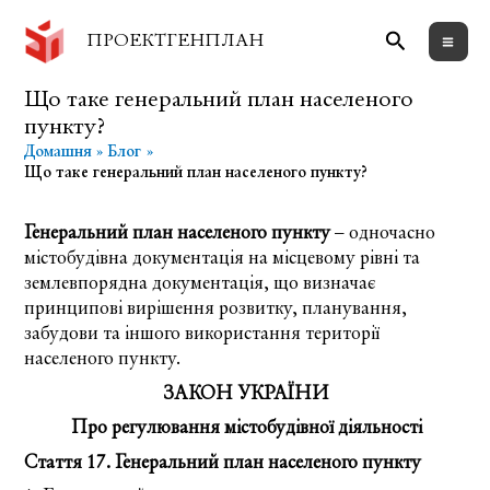
Перейти
Пошук
до
ПРОЕКТГЕНПЛАН
вмісту
Що таке генеральний план населеного
пункту?
Домашня
Блог
Що таке генеральний план населеного пункту?
Генеральний план населеного пункту
– одночасно
містобудівна документація на місцевому рівні та
землевпорядна документація, що визначає
принципові вирішення розвитку, планування,
забудови та іншого використання території
населеного пункту.
ЗАКОН УКРАЇНИ
Про регулювання містобудівної діяльності
Стаття 17. Генеральний план населеного пункту