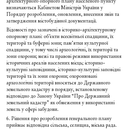
архітектурного опорного плану населеного пункту
визначаються Кабінетом Міністрів України у
Порядку розроблення, оновлення, внесення змін та
затвердження містобудівної документації.
Відомості про зазначені в історико-архітектурному
опорному плані: об’єкти всесвітньої спадщини, їх
території та буферні зони; пам’ятки культурної
спадщини, у тому числі археологічні, їх території та
зони охорони; межі та правові режими використання
історичних ареалів населених місць; історико-
культурні заповідники, історико-культурні заповідні
території та їх зони охорони; охоронювані
археологічні території вносяться до Державного
земельного кадастру в порядку, встановленому
відповідно до
Закону України
“Про Державний
земельний кадастр” як обмеження у використанні
земель у сфері забудови.
6. Рішення про розроблення генерального плану
приймає відповідна сільська, селищна, міська рада.