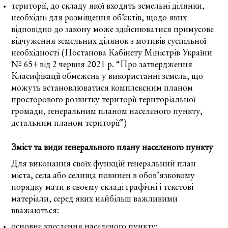
території, до складу якої входять земельні ділянки,
необхідні для розміщення об’єктів, щодо яких
відповідно до закону може здійснюватися примусове
відчуження земельних ділянок з мотивів суспільної
необхідності (
Постанова Кабінету Міністрів України
№ 654 від 2 червня 2021 р. “Про затвердження
Класифікації обмежень у використанні земель, що
можуть встановлюватися комплексним планом
просторового розвитку території територіальної
громади, генеральним планом населеного пункту,
детальним планом території”
)
Зміст та види генерального плану населеного пункту
Для виконання своїх функцій генеральний план
міста, села або селища повинен в обов’язковому
порядку мати в своєму складі графічні і текстові
матеріали, серед яких найбільш важливими
вважаються:
основне креслення населеного пункту;