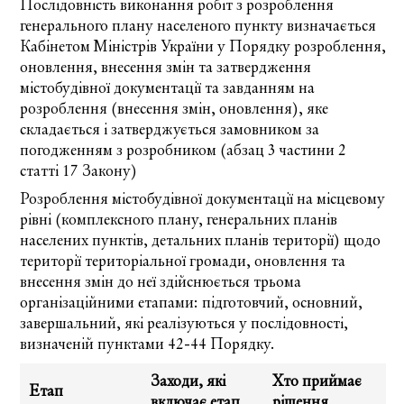
Послідовність виконання робіт з розроблення
генерального плану населеного пункту визначається
Кабінетом Міністрів України у
Порядку розроблення,
оновлення, внесення змін та затвердження
містобудівної документації
та завданням на
розроблення (внесення змін, оновлення), яке
складається і затверджується замовником за
погодженням з розробником (
абзац 3 частини 2
статті 17 Закону
)
Розроблення містобудівної документації на місцевому
рівні (комплексного плану, генеральних планів
населених пунктів, детальних планів території) щодо
території територіальної громади, оновлення та
внесення змін до неї здійснюється трьома
організаційними етапами: підготовчий, основний,
завершальний, які реалізуються у послідовності,
визначеній
пунктами 42-44 Порядку
.
Заходи, які
Хто приймає
Етап
включає етап
рішення