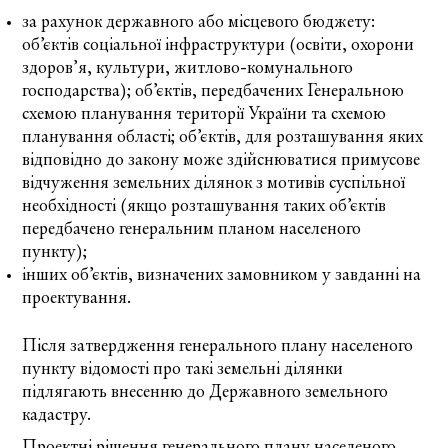
за рахунок державного або місцевого бюджету:
об’єктів соціальної інфраструктури (освіти, охорони
здоров’я, культури, житлово-комунального
господарства); об’єктів, передбачених
Генеральною
схемою планування території України
та схемою
планування області; об’єктів, для розташування яких
відповідно до закону може здійснюватися примусове
відчуження земельних ділянок з мотивів суспільної
необхідності (якщо розташування таких об’єктів
передбачено генеральним планом населеного
пункту);
інших об’єктів, визначених замовником у завданні на
проектування.
Після затвердження генерального плану населеного
пункту відомості про такі земельні ділянки
підлягають внесенню до Державного земельного
кадастру.
Проектні рішення генерального плану населеного