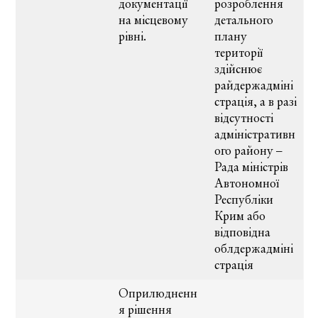
документації
розроблення
на місцевому
детального
рівні.
плану
території
здійснює
райдержадміні
страція, а в разі
відсутності
адміністративн
ого району –
Рада міністрів
Автономної
Республіки
Крим або
відповідна
облдержадміні
страція
Оприлюдненн
я рішення