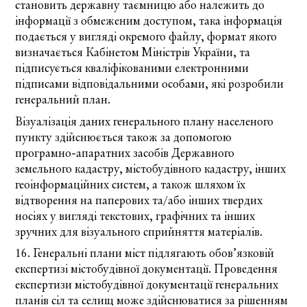
становить державну таємницю або належить до
інформації з обмеженим доступом, така інформація
подається у вигляді окремого файлу, формат якого
визначається Кабінетом Міністрів України, та
підписується кваліфікованими електронними
підписами відповідальними особами, які розробили
генеральний план.
Візуалізація даних генерального плану населеного
пункту здійснюється також за допомогою
програмно-апаратних засобів Державного
земельного кадастру, містобудівного кадастру, інших
геоінформаційних систем, а також шляхом їх
відтворення на паперових та/або інших твердих
носіях у вигляді текстових, графічних та інших
зручних для візуального сприйняття матеріалів.
16. Генеральні плани міст підлягають обов’язковій
експертизі містобудівної документації. Проведення
експертизи містобудівної документації генеральних
планів сіл та селищ може здійснюватися за рішенням