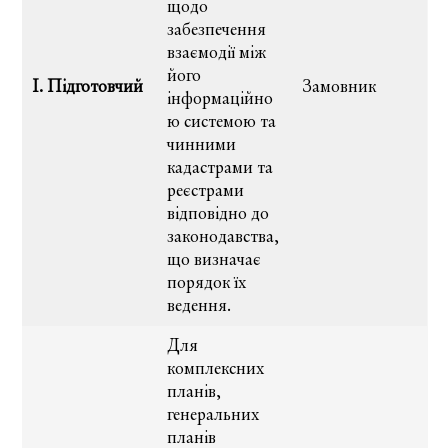
щодо
забезпечення
взаємодії між
його
І. Підготовчий
Замовник
інформаційно
ю системою та
чинними
кадастрами та
реєстрами
відповідно до
законодавства,
що визначає
порядок їх
ведення.
Для
комплексних
планів,
генеральних
планів