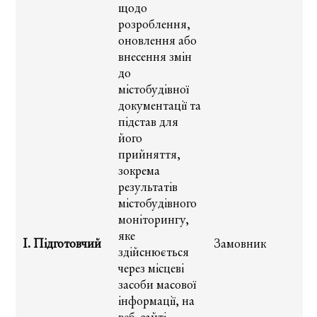
щодо
розроблення,
оновлення або
внесення змін
до
містобудівної
документації та
підстав для
його
прийняття,
зокрема
результатів
містобудівного
моніторингу,
яке
І. Підготовчий
Замовник
здійснюється
через місцеві
засоби масової
інформації, на