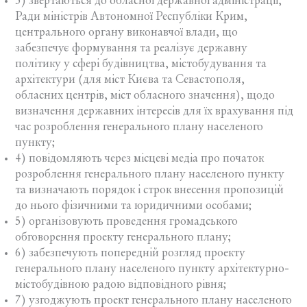
3) звертаються до обласної державної адміністрації,
Ради міністрів Автономної Республіки Крим,
центрального органу виконавчої влади, що
забезпечує формування та реалізує державну
політику у сфері будівництва, містобудування та
архітектури (для міст Києва та Севастополя,
обласних центрів, міст обласного значення), щодо
визначення державних інтересів для їх врахування під
час розроблення генерального плану населеного
пункту;
4) повідомляють через місцеві медіа про початок
розроблення генерального плану населеного пункту
та визначають порядок і строк внесення пропозицій
до нього фізичними та юридичними особами;
5) організовують проведення громадського
обговорення проекту генерального плану;
6) забезпечують попередній розгляд проекту
генерального плану населеного пункту архітектурно-
містобудівною радою відповідного рівня;
7) узгоджують проект генерального плану населеного