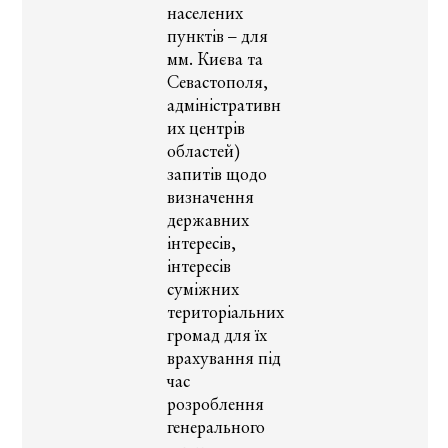
населених
пунктів – для
мм. Києва та
Севастополя,
адміністративн
их центрів
областей)
запитів щодо
визначення
державних
інтересів,
інтересів
суміжних
територіальних
громад для їх
врахування під
час
розроблення
генерального