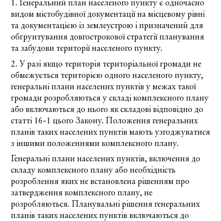
1. Генеральний план населеного пункту є одночасно
видом містобудівної документації на місцевому рівні
та документацією із землеустрою і призначений для
обґрунтування довгострокової стратегії планування
та забудови території населеного пункту.
2. У разі якщо територія територіальної громади не
обмежується територією одного населеного пункту,
генеральні плани населених пунктів у межах такої
громади розробляються у складі комплексного плану
або включаються до нього як складові відповідно до
статті 16-1
цього Закону. Положення генеральних
планів таких населених пунктів мають узгоджуватися
з іншими положеннями комплексного плану.
Генеральні плани населених пунктів, включення до
складу комплексного плану або необхідність
розроблення яких не встановлена рішенням про
затвердження комплексного плану, не
розробляються. Планувальні рішення генеральних
планів таких населених пунктів включаються до