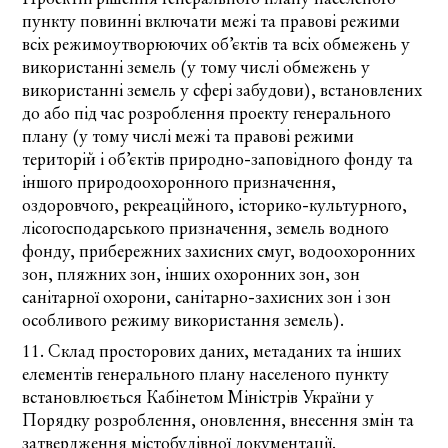
пункту повинні включати межі та правові режими
всіх режимоутворюючих об’єктів та всіх обмежень у
використанні земель (у тому числі обмежень у
використанні земель у сфері забудови), встановлених
до або під час розроблення проекту генерального
плану (у тому числі межі та правові режими
територій і об’єктів природно-заповідного фонду та
іншого природоохоронного призначення,
оздоровчого, рекреаційного, історико-культурного,
лісогосподарського призначення, земель водного
фонду, прибережних захисних смуг, водоохоронних
зон, пляжних зон, інших охоронних зон, зон
санітарної охорони, санітарно-захисних зон і зон
особливого режиму використання земель).
11. Склад просторових даних, метаданих та інших
елементів генерального плану населеного пункту
встановлюється Кабінетом Міністрів України у
Порядку розроблення, оновлення, внесення змін та
затвердження містобудівної документації.