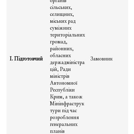
органів
сільських,
селищних,
міських рад
суміжних
територіальних
громад,
районних,
обласних
І. Підготовчий
Замовник
держадміністра
цій, Ради
міністрів
Автономної
Республіки
Крим, а також
Мінінфраструк
тури під час
розроблення
генеральних
планів