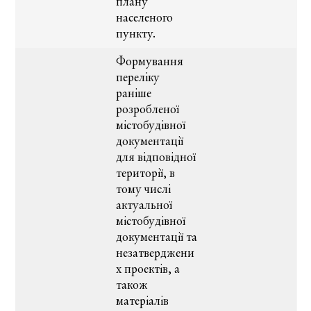
плану
населеного
пункту.
Формування
переліку
раніше
розробленої
містобудівної
документації
для відповідної
території, в
тому числі
актуальної
містобудівної
документації та
незатверджени
х проектів, а
також
матеріалів