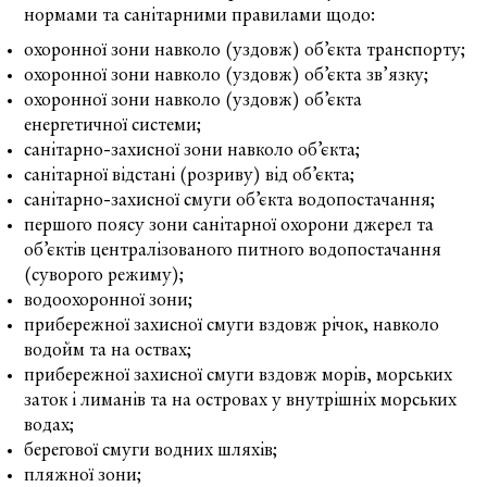
нормами та санітарними правилами щодо:
охоронної зони навколо (уздовж) об’єкта транспорту;
охоронної зони навколо (уздовж) об’єкта зв’язку;
охоронної зони навколо (уздовж) об’єкта
енергетичної системи;
санітарно-захисної зони навколо об’єкта;
санітарної відстані (розриву) від об’єкта;
санітарно-захисної смуги об’єкта водопостачання;
першого поясу зони санітарної охорони джерел та
об’єктів централізованого питного водопостачання
(суворого режиму);
водоохоронної зони;
прибережної захисної смуги вздовж річок, навколо
водойм та на оствах;
прибережної захисної смуги вздовж морів, морських
заток і лиманів та на островах у внутрішніх морських
водах;
берегової смуги водних шляхів;
пляжної зони;