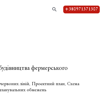
Пошук
+380971371307
 будівництва фермерського
червоних ліній
,
Проєктний план
,
Схема
планувальних обмежень