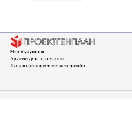
територі
земельно
ділянки
для
будівни
фермерс
господар
Містобудування
в
Архітектурне планування
смт
Ландшафтна архітектура та дизайн
Затишш
Одесько
області