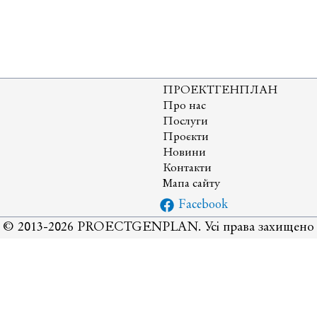
ї
ї
цтва
ПРОЕКТГЕНПЛАН
ького
Про нас
Послуги
ства
Проєкти
Новини
Контакти
я
Мапа сайту
ї
Facebook
© 2013-2026 PROECTGENPLAN. Усі права захищено