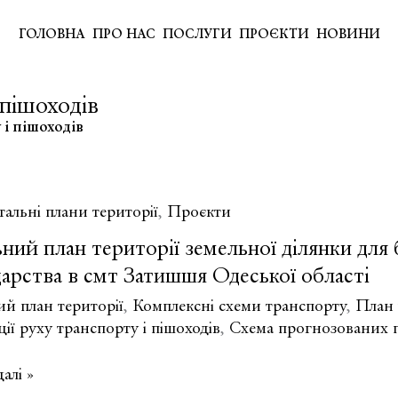
ГОЛОВНА
ПРО НАС
ПОСЛУГИ
ПРОЄКТИ
НОВИНИ
 пішоходів
 і пішоходів
тальні плани території
,
Проєкти
ний план території земельної ділянки для
арства в смт Затишшя Одеської області
ий план території
,
Комплексні схеми транспорту
,
План 
ції руху транспорту і пішоходів
,
Схема прогнозованих 
ий
алі »