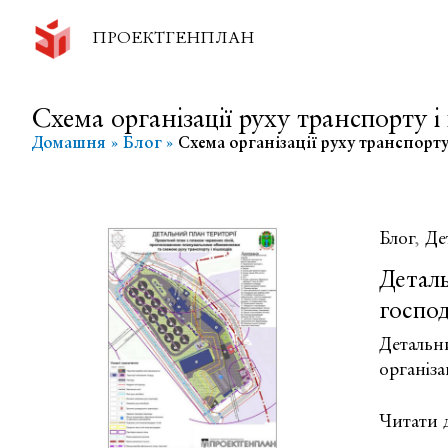
Перейти
до
ПРОЕКТГЕНПЛАН
вмісту
Схема організації руху транспорту і
Домашня
Блог
Схема організації руху транспорту
Блог
,
Де
Деталь
господ
Детальн
організа
Детальн
Читати д
план