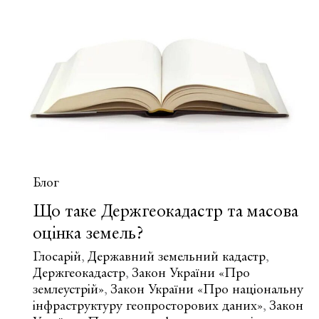
топографічні
карта
та
план
місцевості?
Блог
Що таке Держгеокадастр та масова
оцінка земель?
Глосарій
Державний земельний кадастр
,
,
Держгеокадастр
Закон України «Про
,
землеустрій»
Закон України «Про національну
,
інфраструктуру геопросторових даних»
Закон
,