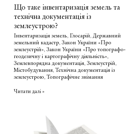
Що таке інвентаризація земель та
технічна документація із
землеустрою?
Інвентаризація земель
Глосарій
Державний
,
,
земельний кадастр
Закон України «Про
,
землеустрій»
Закон України «Про топографо-
,
геодезичну і картографічну діяльність»
,
Землевпорядна документація
Землеустрій
,
,
Містобудування
Технічна документація із
,
землеустрою
Топографічне знімання
,
Що
Читати далі »
таке
інвентаризація
земель
та
технічна
документація