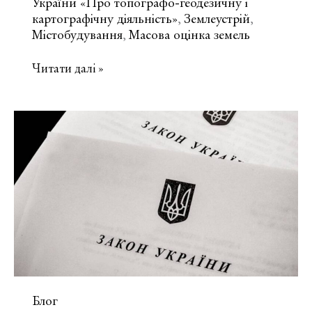
України «Про топографо-геодезичну і
картографічну діяльність»
Землеустрій
,
,
Містобудування
Масова оцінка земель
,
Що
Читати далі »
таке
Держгеокадастр
та
масова
оцінка
земель?
Блог