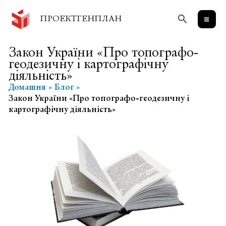
Перейти
Пошук
до
ПРОЕКТГЕНПЛАН
вмісту
Закон України «Про топографо-
геодезичну і картографічну
діяльність»
Домашня
Блог
Закон України «Про топографо-геодезичну і
картографічну діяльність»