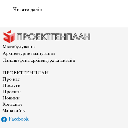
Що
Читати далі »
таке
землеустрій
та
землевпорядна
документація?
Містобудування
Архітектурне планування
Ландшафтна архітектура та дизайн
ПРОЕКТГЕНПЛАН
Про нас
Послуги
Проєкти
Новини
Контакти
Мапа сайту
Facebook