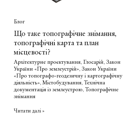
Блог
Що таке топографічне знімання,
топографічні карта та план
місцевості?
Архітектурне проєктування
Глосарій
Закон
,
,
України «Про землеустрій»
Закон України
,
«Про топографо-геодезичну і картографічну
діяльність»
Містобудування
Технічна
,
,
документація із землеустрою
Топографічне
,
знімання
Що
Читати далі »
таке
топографічне
знімання,