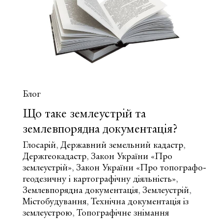
із
землеустрою?
Блог
Що таке землеустрій та
землевпорядна документація?
Глосарій
Державний земельний кадастр
,
,
Держгеокадастр
Закон України «Про
,
землеустрій»
Закон України «Про топографо-
,
геодезичну і картографічну діяльність»
,
Землевпорядна документація
Землеустрій
,
,
Містобудування
Технічна документація із
,
землеустрою
Топографічне знімання
,