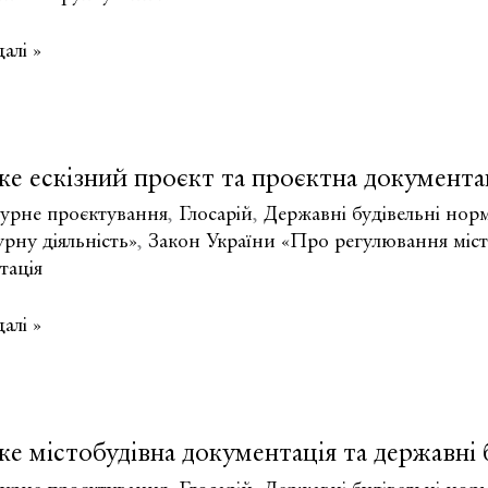
алі »
чне
ування
е ескізний проєкт та проєктна документа
а
турне проєктування
,
Глосарій
,
Державні будівельні нор
тація?
урну діяльність»
,
Закон України «Про регулювання місто
тація
алі »
е містобудівна документація та державні
а