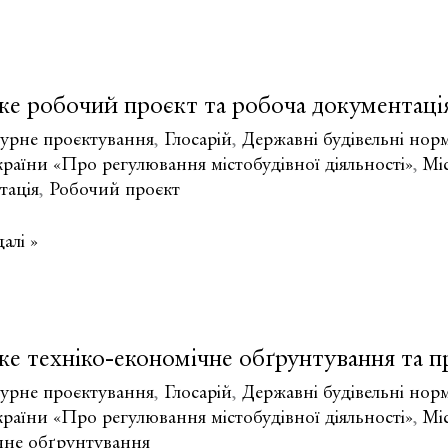
сна
ке робочий проєкт та робоча документаці
ово-
льна
турне проєктування
,
Глосарій
,
Державні будівельні нор
ція
раїни «Про регулювання містобудівної діяльності»
,
Мі
ій?
тація
,
Робочий проєкт
алі »
й
е техніко-економічне обґрунтування та п
тація?
турне проєктування
,
Глосарій
,
Державні будівельні нор
раїни «Про регулювання містобудівної діяльності»
,
Мі
чне обґрунтування