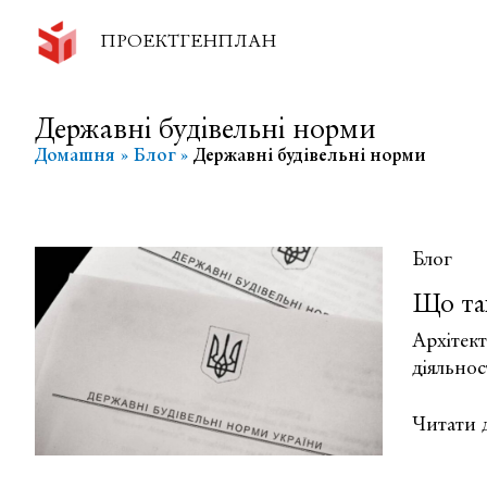
Перейти
до
ПРОЕКТГЕНПЛАН
вмісту
Державні будівельні норми
Домашня
Блог
Державні будівельні норми
Блог
Що так
Архітек
діяльнос
Що
Читати д
таке
планува