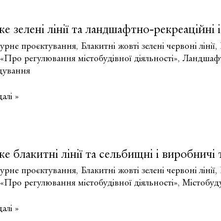
е зелені лінії та ландшафтно-рекреаційні і
ння
ї?
турне проєктування
,
Блакитні жовті зелені червоні лінії
,
«Про регулювання містобудівної діяльності»
,
Ландшафтн
дування
алі »
е блакитні лінії та сельбищні і виробничі 
тно-
йні
турне проєктування
,
Блакитні жовті зелені червоні лінії
,
«Про регулювання містобудівної діяльності»
,
Містобуд
-
і
алі »
ї?