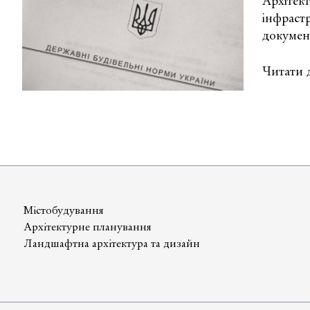
докумен
Архітек
інфраст
докумен
Що
Читати д
таке
містобуд
докумен
та
державн
будівель
норми
(ДБН)?
Містобудування
Архітектурне планування
Ландшафтна архітектура та дизайн