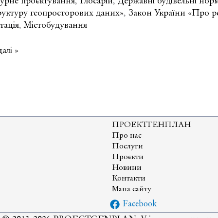
тація?
турне проєктування
,
Глосарій
,
Державні будівельні нор
руктуру геопросторових даних»
,
Закон України «Про ре
тація
,
Містобудування
алі »
івна
тація
і
ні
ПРОЕКТГЕНПЛАН
Про нас
Послуги
Проєкти
Новини
Контакти
Мапа сайту
Facebook