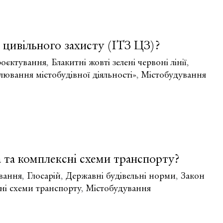
и цивільного захисту (ІТЗ ЦЗ)?
роєктування
,
Блакитні жовті зелені червоні лінії
,
ювання містобудівної діяльності»
,
Містобудування
 та комплексні схеми транспорту?
вання
,
Глосарій
,
Державні будівельні норми
,
Закон
ні схеми транспорту
,
Містобудування