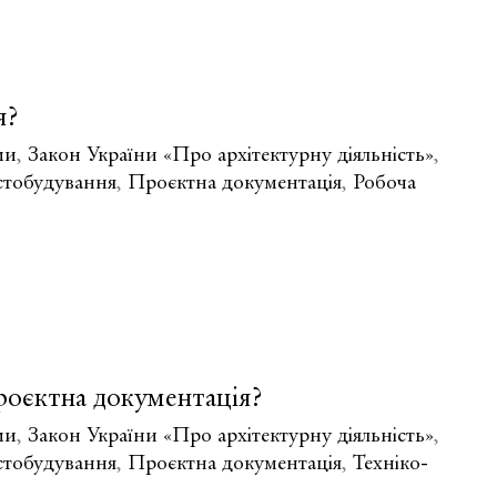
я?
ми
,
Закон України «Про архітектурну діяльність»
,
стобудування
,
Проєктна документація
,
Робоча
роєктна документація?
ми
,
Закон України «Про архітектурну діяльність»
,
стобудування
,
Проєктна документація
,
Техніко-