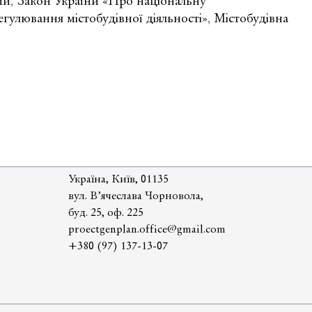
ми
,
Закон України «Про національну
гулювання містобудівної діяльності»
,
Містобудівна
Україна, Київ, 01135
вул. В’ячеслава Чорновола,
буд. 25, оф. 225
proectgenplan.office@gmail.com
+380 (97) 137-13-07