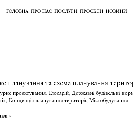
ГОЛОВНА
ПРО НАС
ПОСЛУГИ
ПРОЄКТИ
НОВИНИ
е планування та схема планування територ
турне проєктування
,
Глосарій
,
Державні будівельні нор
ті»
,
Концепція планування території
,
Містобудування
алі »
ння