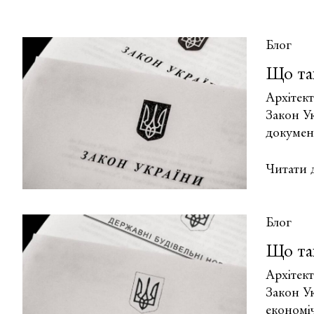
(МУО)?
таке
комплек
оцінка
Блог
та
Що та
простор
планува
Архітек
організа
Закон Ук
територ
докумен
Що
Читати д
таке
робочи
проєкт
Блог
та
Що так
робоча
докумен
Архітек
Закон Ук
економі