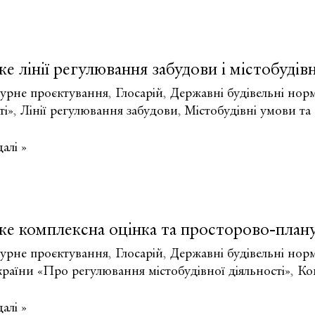
но-
ртна
руктура
е лінії регулювання забудови і містобуді
сні
турне проєктування
,
Глосарій
,
Державні будівельні нор
ті»
,
Лінії регулювання забудови
,
Містобудівні умови т
рту?
алі »
ання
и
е комплексна оцінка та просторово-плану
івні
турне проєктування
,
Глосарій
,
Державні будівельні нор
раїни «Про регулювання містобудівної діяльності»
,
Ко
ння
алі »