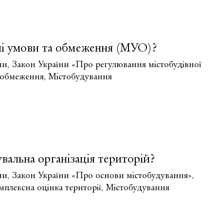
вні умови та обмеження (МУО)?
ми
,
Закон України «Про регулювання містобудівної
а обмеження
,
Містобудування
вальна організація територій?
ми
,
Закон України «Про основи містобудування»
,
мплексна оцінка території
,
Містобудування