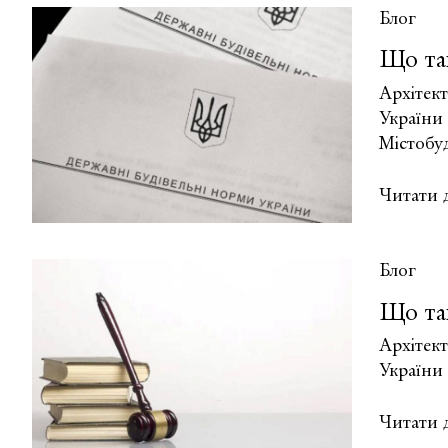
та
Блог
схема
Що так
планува
територі
Архітек
України 
Містобу
Що
Читати д
таке
зелені
лінії
Блог
та
Що так
ландшаф
рекреаці
Архітек
і
України 
історико
культурн
Що
Читати д
територі
таке