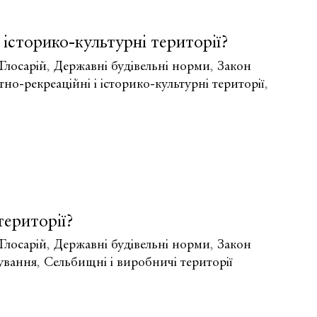
 історико-культурні території?
Глосарій
,
Державні будівельні норми
,
Закон
о-рекреаційні і історико-культурні території
,
території?
Глосарій
,
Державні будівельні норми
,
Закон
ування
,
Сельбищні і виробничі території