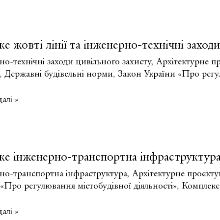
е жовті лінії та інженерно-технічні заход
ні
о-технічні заходи цивільного захисту
,
Архітектурне п
чі
,
Державні будівельні норми
,
Закон України «Про регул
ї?
алі »
ке інженерно-транспортна інфраструктура
но-
но-транспортна інфраструктура
,
Архітектурне проєкту
«Про регулювання містобудівної діяльності»
,
Комплекс
ого
алі »