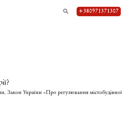
Пошук
+380971371307
ії?
ми
,
Закон України «Про регулювання містобудівної