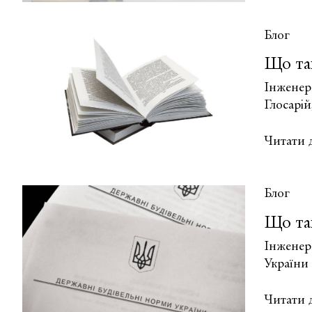
блакитні
лінії
Блог
та
Що так
сельбищ
і
Інженерн
виробни
Глосарій
територі
Що
Читати д
таке
жовті
лінії
Блог
та
Що та
інженер
технічні
Інженер
заходи
України 
цивільн
захисту
Що
Читати д