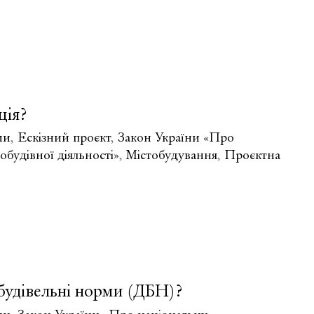
ція?
ми
,
Ескізний проєкт
,
Закон України «Про
будівної діяльності»
,
Містобудування
,
Проєктна
 будівельні норми (ДБН)?